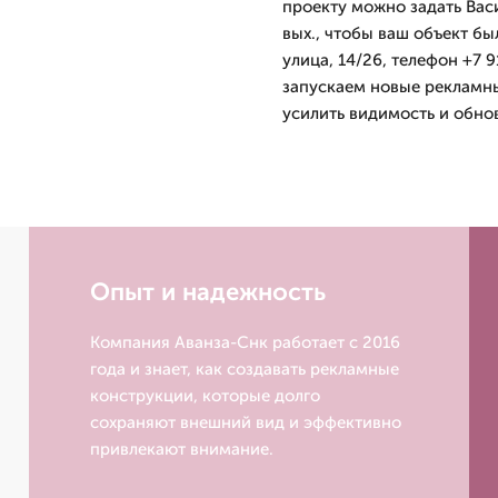
проекту можно задать Вас
вых., чтобы ваш объект бы
улица, 14/26, телефон +7 
запускаем новые рекламны
усилить видимость и обно
Опыт и надежность
Компания Аванза-Снк работает с 2016
года и знает, как создавать рекламные
конструкции, которые долго
сохраняют внешний вид и эффективно
привлекают внимание.