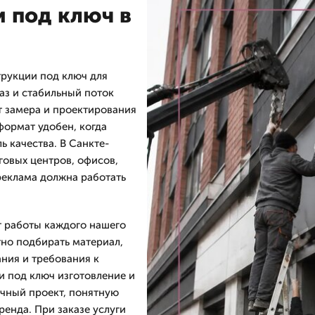
 под ключ в
рукции под ключ для
аз и стабильный поток
т замера и проектирования
формат удобен, когда
 качества. В Санкте-
говых центров, офисов,
реклама должна работать
т работы каждого нашего
тно подбирать материал,
ания и требования к
 под ключ изготовление и
ачный проект, понятную
ренда. При заказе услуги