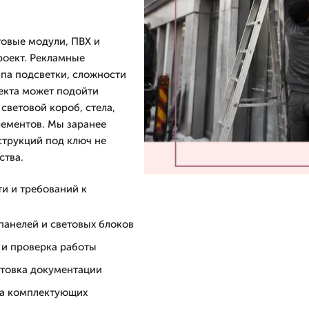
товые модули, ПВХ и
роект. Рекламные
ипа подсветки, сложности
екта может подойти
световой короб, стела,
лементов. Мы заранее
струкций под ключ не
ства.
и и требований к
панелей и световых блоков
 и проверка работы
отовка документации
на комплектующих