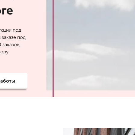
ге
укции под
 заказе под
 заказов,
дору
работы